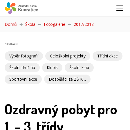
Domů
Škola
Fotogalerie
2017/2018
(aktuální)
NAVIGACE
Výběr fotografií
Celoškolní projekty
Třídní akce
Školní družina
Klubík
Školní klub
Sportovní akce
Dospěláci ze ZŠ Kunratice
Ozdravný pobyt pro
1. – 3. třídy