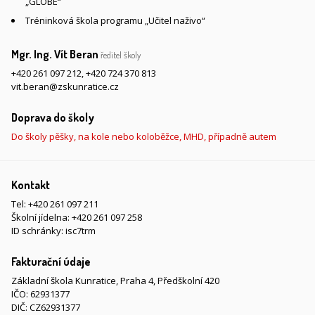
„GLOBE“
Tréninková škola programu „Učitel naživo“
Mgr. Ing. Vít Beran
ředitel školy
+420 261 097 212
,
+420 724 370 813
vit.beran@zskunratice.cz
Doprava do školy
Do školy pěšky, na kole nebo koloběžce, MHD, případně autem
Kontakt
Tel:
+420 261 097 211
Školní jídelna:
+420 261 097 258
ID schránky: isc7trm
Fakturační údaje
Základní škola Kunratice, Praha 4, Předškolní 420
IČO: 62931377
DIČ: CZ62931377