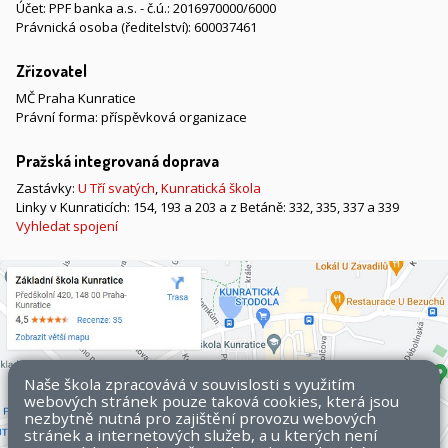
Účet: PPF banka a.s. - č.ú.: 2016970000/6000
Právnická osoba (ředitelství): 600037461
Zřizovatel
MČ Praha Kunratice
Právní forma: příspěvková organizace
Pražská integrovaná doprava
Zastávky:
U Tří svatých
,
Kunratická škola
Linky v Kunraticích: 154, 193 a 203 a z Betáně: 332, 335, 337 a 339
Vyhledat spojení
Naše škola zpracovává v souvislosti s využitím
webových stránek pouze taková cookies, která jsou
nezbytně nutná pro zajištění provozu webových
stránek a internetových služeb, a u kterých není