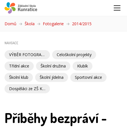
Domů
Škola
Fotogalerie
2014/2015
(aktuální)
NAVIGACE
VÝBĚR FOTOGRAFIÍ
Celoškolní projekty
Třídní akce
Školní družina
Klubík
Školní klub
Školní jídelna
Sportovní akce
Dospěláci ze ZŠ Kunratice
Příběhy bezpráví -