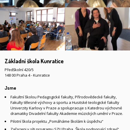
Základní škola Kunratice
Předškolní 420/5
148 00 Praha 4 - Kunratice
Jsme
Fakultní školou Pedagogické fakulty, Přírodovědecké fakulty,
Fakulty tělesné výchovy a sportu a Husitské teologické fakulty
Univerzity Karlovy v Praze a spolupracuje s Katedrou výchovné
dramatiky Divadelní fakulty Akademie múzických umění v Praze.
Pilotní škola projektu „Pomáháme školám k úspěchu“
Zařazeni v síti programu SZU Praha „Škola podporující zdraví“,