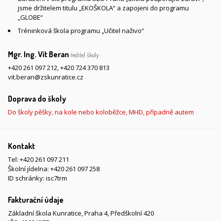
jsme držitelem titulu „EKOŠKOLA“ a zapojeni do programu
„GLOBE“
Tréninková škola programu „Učitel naživo“
Mgr. Ing. Vít Beran
ředitel školy
+420 261 097 212
,
+420 724 370 813
vit.beran@zskunratice.cz
Doprava do školy
Do školy pěšky, na kole nebo koloběžce, MHD, případně autem
Kontakt
Tel:
+420 261 097 211
Školní jídelna:
+420 261 097 258
ID schránky: isc7trm
Fakturační údaje
Základní škola Kunratice, Praha 4, Předškolní 420