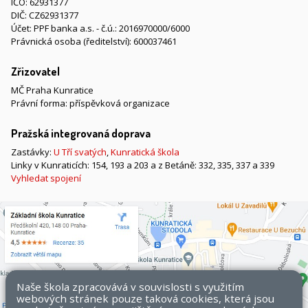
IČO: 62931377
DIČ: CZ62931377
Účet: PPF banka a.s. - č.ú.: 2016970000/6000
Právnická osoba (ředitelství): 600037461
Zřizovatel
MČ Praha Kunratice
Právní forma: příspěvková organizace
Pražská integrovaná doprava
Zastávky:
U Tří svatých
,
Kunratická škola
Linky v Kunraticích: 154, 193 a 203 a z Betáně: 332, 335, 337 a 339
Vyhledat spojení
Naše škola zpracovává v souvislosti s využitím
webových stránek pouze taková cookies, která jsou