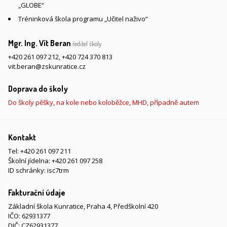
„GLOBE“
Tréninková škola programu „Učitel naživo“
Mgr. Ing. Vít Beran
ředitel školy
+420 261 097 212
,
+420 724 370 813
vit.beran@zskunratice.cz
Doprava do školy
Do školy pěšky, na kole nebo koloběžce, MHD, případně autem
Kontakt
Tel:
+420 261 097 211
Školní jídelna:
+420 261 097 258
ID schránky: isc7trm
Fakturační údaje
Základní škola Kunratice, Praha 4, Předškolní 420
IČO: 62931377
DIČ: CZ62931377