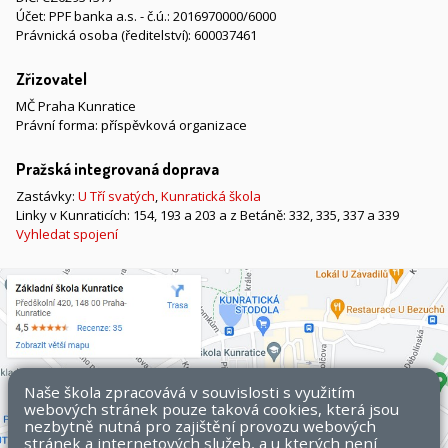
Účet: PPF banka a.s. - č.ú.: 2016970000/6000
Právnická osoba (ředitelství): 600037461
Zřizovatel
MČ Praha Kunratice
Právní forma: příspěvková organizace
Pražská integrovaná doprava
Zastávky:
U Tří svatých
,
Kunratická škola
Linky v Kunraticích: 154, 193 a 203 a z Betáně: 332, 335, 337 a 339
Vyhledat spojení
Naše škola zpracovává v souvislosti s využitím
webových stránek pouze taková cookies, která jsou
nezbytně nutná pro zajištění provozu webových
stránek a internetových služeb, a u kterých není