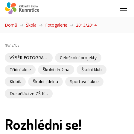
Domů
Škola
Fotogalerie
2013/2014
(aktuální)
NAVIGACE
VÝBĚR FOTOGRAFIÍ
Celoškolní projekty
Třídní akce
Školní družina
Školní klub
Klubík
Školní jídelna
Sportovní akce
Dospěláci ze ZŠ Kunratice
Rozhlédni se!