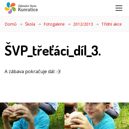
Domů
Škola
Fotogalerie
2012/2013
Třídní akce
(akt
ŠVP_třeťáci_díl_3.
A zábava pokračuje dál :-)!