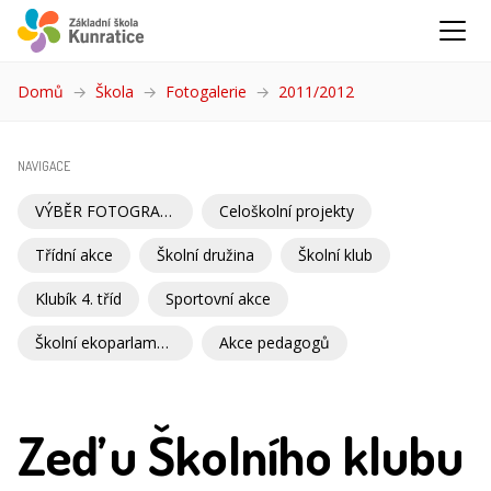
Domů
Škola
Fotogalerie
2011/2012
(aktuální)
NAVIGACE
VÝBĚR FOTOGRAFIÍ
Celoškolní projekty
Třídní akce
Školní družina
Školní klub
Klubík 4. tříd
Sportovní akce
Školní ekoparlament
Akce pedagogů
Zeď u Školního klubu