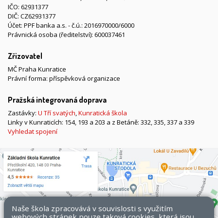
IČO: 62931377
DIČ: CZ62931377
Účet: PPF banka a.s. - č.ú.: 2016970000/6000
Právnická osoba (ředitelství): 600037461
Zřizovatel
MČ Praha Kunratice
Právní forma: příspěvková organizace
Pražská integrovaná doprava
Zastávky:
U Tří svatých
,
Kunratická škola
Linky v Kunraticích: 154, 193 a 203 a z Betáně: 332, 335, 337 a 339
Vyhledat spojení
Naše škola zpracovává v souvislosti s využitím
webových stránek pouze taková cookies, která jsou