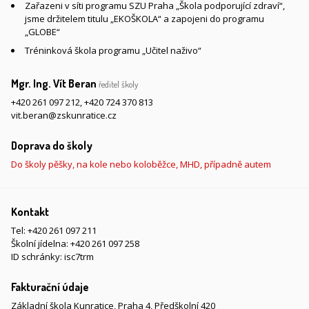
Zařazeni v síti programu SZU Praha „Škola podporující zdraví“,
jsme držitelem titulu „EKOŠKOLA“ a zapojeni do programu
„GLOBE“
Tréninková škola programu „Učitel naživo“
Mgr. Ing. Vít Beran
ředitel školy
+420 261 097 212
,
+420 724 370 813
vit.beran@zskunratice.cz
Doprava do školy
Do školy pěšky, na kole nebo koloběžce, MHD, případně autem
Kontakt
Tel:
+420 261 097 211
Školní jídelna:
+420 261 097 258
ID schránky: isc7trm
Fakturační údaje
Základní škola Kunratice, Praha 4, Předškolní 420