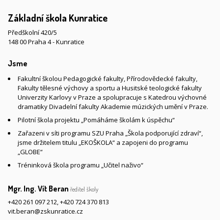
Základní škola Kunratice
Předškolní 420/5
148 00 Praha 4 - Kunratice
Jsme
Fakultní školou Pedagogické fakulty, Přírodovědecké fakulty,
Fakulty tělesné výchovy a sportu a Husitské teologické fakulty
Univerzity Karlovy v Praze a spolupracuje s Katedrou výchovné
dramatiky Divadelní fakulty Akademie múzických umění v Praze.
Pilotní škola projektu „Pomáháme školám k úspěchu“
Zařazeni v síti programu SZU Praha „Škola podporující zdraví“,
jsme držitelem titulu „EKOŠKOLA“ a zapojeni do programu
„GLOBE“
Tréninková škola programu „Učitel naživo“
Mgr. Ing. Vít Beran
ředitel školy
+420 261 097 212
,
+420 724 370 813
vit.beran@zskunratice.cz