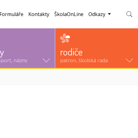
Formuláře
Kontakty
ŠkolaOnLine
Odkazy
Zobraz
ty
rodiče
sport, nájmy
patron, školská rada