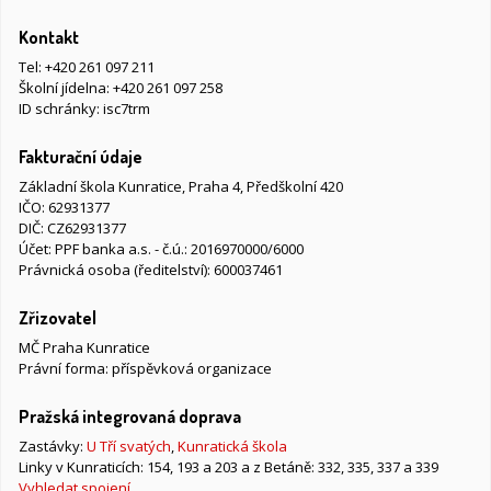
Kontakt
Tel:
+420 261 097 211
Školní jídelna:
+420 261 097 258
ID schránky: isc7trm
Fakturační údaje
Základní škola Kunratice, Praha 4, Předškolní 420
IČO: 62931377
DIČ: CZ62931377
Účet: PPF banka a.s. - č.ú.: 2016970000/6000
Právnická osoba (ředitelství): 600037461
Zřizovatel
MČ Praha Kunratice
Právní forma: příspěvková organizace
Pražská integrovaná doprava
Zastávky:
U Tří svatých
,
Kunratická škola
Linky v Kunraticích: 154, 193 a 203 a z Betáně: 332, 335, 337 a 339
Vyhledat spojení