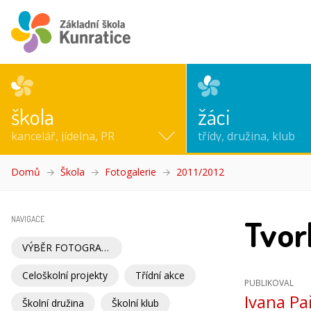
škola
žáci
kancelář, jídelna, PR
třídy, družina, klub
Domů
Škola
Fotogalerie
2011/2012
(aktuální)
Tvor
NAVIGACE
VÝBĚR FOTOGRAFIÍ
Celoškolní projekty
Třídní akce
PUBLIKOVAL
Ivana Pa
Školní družina
Školní klub