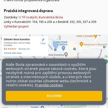
Právní forma: příspěvková organizace
Pražská integrovaná doprava
Zastávky:
U Tří svatých
,
Kunratická škola
Linky v Kunraticích: 154, 193 a 203 a z Betáně: 332, 335, 337 a 339
Vyhledat spojení
Naše škola zpracovává v souvislosti s využitím
webových stránek pouze taková cookies, která jsou
nezbytně nutná pro zajištění provozu webových
stránek a internetových služeb, a u kterých není
nutno získat souhlas uživatele webu (technické a
relační cookies).
Pravidla cookies
ROZUMÍM
Všechna práva vyhrazena. Copyright © 2026 ZŠ Kunratice.
Mapa
stránek
|
Přístupnost stránek
|
Pravidla COOKIES