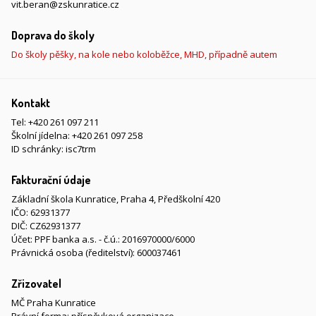
vit.beran@zskunratice.cz
Doprava do školy
Do školy pěšky, na kole nebo koloběžce, MHD, případně autem
Kontakt
Tel:
+420 261 097 211
Školní jídelna:
+420 261 097 258
ID schránky: isc7trm
Fakturační údaje
Základní škola Kunratice, Praha 4, Předškolní 420
IČO: 62931377
DIČ: CZ62931377
Účet: PPF banka a.s. - č.ú.: 2016970000/6000
Právnická osoba (ředitelství): 600037461
Zřizovatel
MČ Praha Kunratice