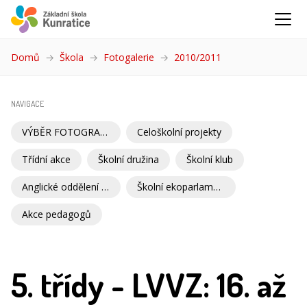
Domů
Škola
Fotogalerie
2010/2011
(aktuální)
NAVIGACE
VÝBĚR FOTOGRAFIÍ
Celoškolní projekty
Třídní akce
Školní družina
Školní klub
Anglické oddělení školní družiny
Školní ekoparlament
Akce pedagogů
5. třídy - LVVZ: 16. až