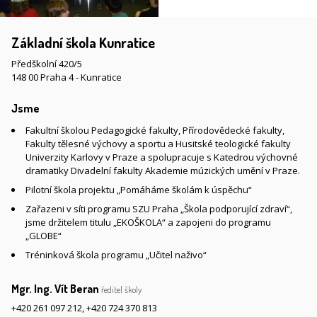
Základní škola Kunratice
Předškolní 420/5
148 00 Praha 4 - Kunratice
Jsme
Fakultní školou Pedagogické fakulty, Přírodovědecké fakulty,
Fakulty tělesné výchovy a sportu a Husitské teologické fakulty
Univerzity Karlovy v Praze a spolupracuje s Katedrou výchovné
dramatiky Divadelní fakulty Akademie múzických umění v Praze.
Pilotní škola projektu „Pomáháme školám k úspěchu“
Zařazeni v síti programu SZU Praha „Škola podporující zdraví“,
jsme držitelem titulu „EKOŠKOLA“ a zapojeni do programu
„GLOBE“
Tréninková škola programu „Učitel naživo“
Mgr. Ing. Vít Beran
ředitel školy
+420 261 097 212
,
+420 724 370 813