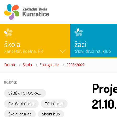
škola
žáci
kancelář, jídelna, PR
třídy, družina, klub
Domů
Škola
Fotogalerie
2008/2009
(aktuální)
Proj
NAVIGACE
VÝBĚR FOTOGRAFIÍ
21.1
Celoškolní akce
Třídní akce
Školní družina
Školní klub