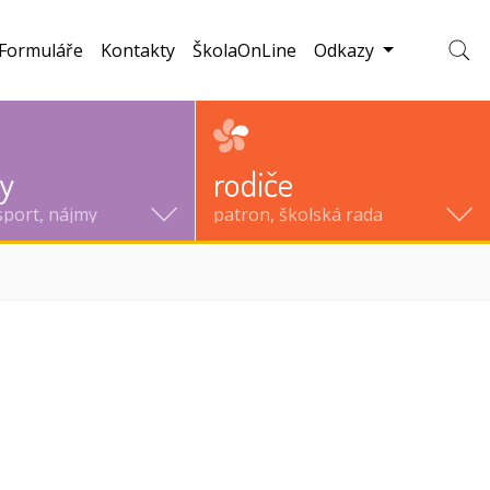
Formuláře
Kontakty
ŠkolaOnLine
Odkazy
Zobraz
ty
rodiče
sport, nájmy
patron, školská rada