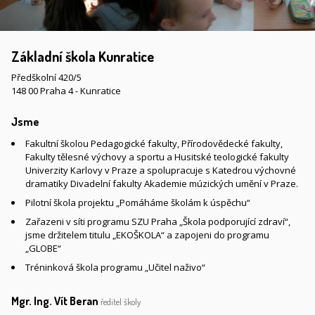
Základní škola Kunratice
Předškolní 420/5
148 00 Praha 4 - Kunratice
Jsme
Fakultní školou Pedagogické fakulty, Přírodovědecké fakulty,
Fakulty tělesné výchovy a sportu a Husitské teologické fakulty
Univerzity Karlovy v Praze a spolupracuje s Katedrou výchovné
dramatiky Divadelní fakulty Akademie múzických umění v Praze.
Pilotní škola projektu „Pomáháme školám k úspěchu“
Zařazeni v síti programu SZU Praha „Škola podporující zdraví“,
jsme držitelem titulu „EKOŠKOLA“ a zapojeni do programu
„GLOBE“
Tréninková škola programu „Učitel naživo“
Mgr. Ing. Vít Beran
ředitel školy