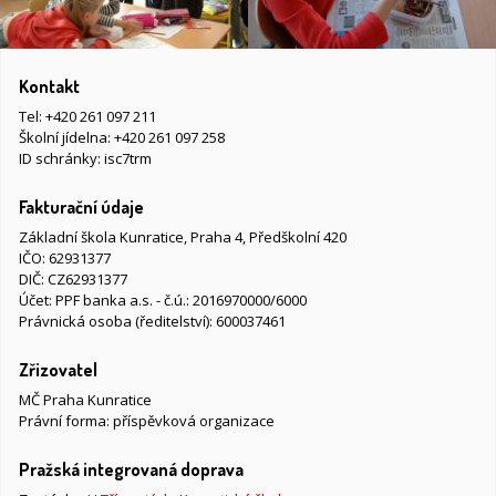
Kontakt
Tel:
+420 261 097 211
Školní jídelna:
+420 261 097 258
ID schránky: isc7trm
Fakturační údaje
Základní škola Kunratice, Praha 4, Předškolní 420
IČO: 62931377
DIČ: CZ62931377
Účet: PPF banka a.s. - č.ú.: 2016970000/6000
Právnická osoba (ředitelství): 600037461
Zřizovatel
MČ Praha Kunratice
Právní forma: příspěvková organizace
Pražská integrovaná doprava