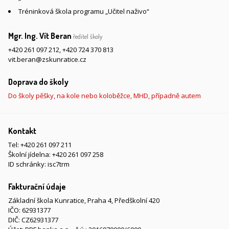
Tréninková škola programu „Učitel naživo“
Mgr. Ing. Vít Beran
ředitel školy
+420 261 097 212
,
+420 724 370 813
vit.beran@zskunratice.cz
Doprava do školy
Do školy pěšky, na kole nebo koloběžce, MHD, případně autem
Kontakt
Tel:
+420 261 097 211
Školní jídelna:
+420 261 097 258
ID schránky: isc7trm
Fakturační údaje
Základní škola Kunratice, Praha 4, Předškolní 420
IČO: 62931377
DIČ: CZ62931377