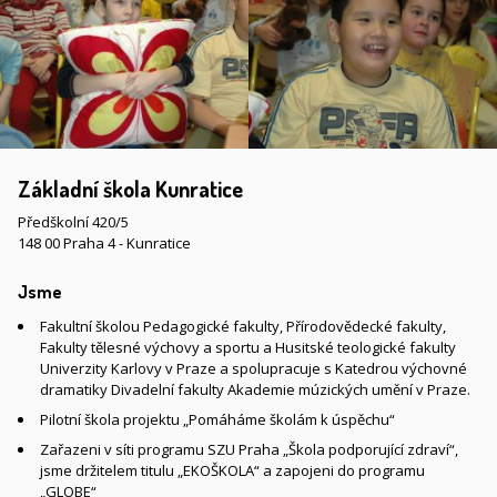
Základní škola Kunratice
Předškolní 420/5
148 00 Praha 4 - Kunratice
Jsme
Fakultní školou Pedagogické fakulty, Přírodovědecké fakulty,
Fakulty tělesné výchovy a sportu a Husitské teologické fakulty
Univerzity Karlovy v Praze a spolupracuje s Katedrou výchovné
dramatiky Divadelní fakulty Akademie múzických umění v Praze.
Pilotní škola projektu „Pomáháme školám k úspěchu“
Zařazeni v síti programu SZU Praha „Škola podporující zdraví“,
jsme držitelem titulu „EKOŠKOLA“ a zapojeni do programu
„GLOBE“