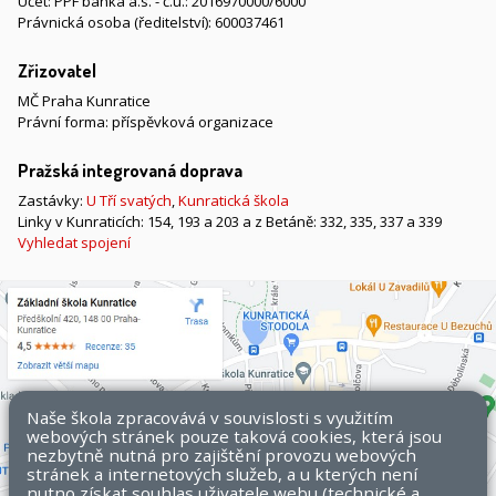
Účet: PPF banka a.s. - č.ú.: 2016970000/6000
Právnická osoba (ředitelství): 600037461
Zřizovatel
MČ Praha Kunratice
Právní forma: příspěvková organizace
Pražská integrovaná doprava
Zastávky:
U Tří svatých
,
Kunratická škola
Linky v Kunraticích: 154, 193 a 203 a z Betáně: 332, 335, 337 a 339
Vyhledat spojení
Naše škola zpracovává v souvislosti s využitím
webových stránek pouze taková cookies, která jsou
nezbytně nutná pro zajištění provozu webových
stránek a internetových služeb, a u kterých není
nutno získat souhlas uživatele webu (technické a