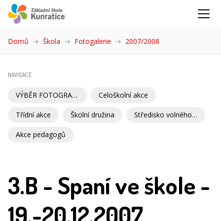
Domů
Škola
Fotogalerie
2007/2008
(aktuální)
NAVIGACE
VÝBĚR FOTOGRAFIÍ
Celoškolní akce
Třídní akce
Školní družina
Středisko volného času
Akce pedagogů
3.B - Spaní ve škole -
19.-20.12.2007