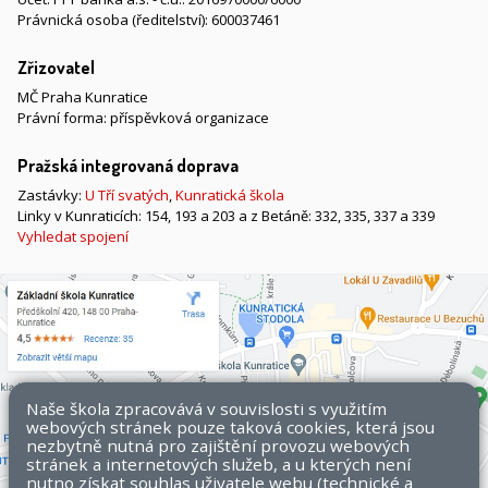
Právnická osoba (ředitelství): 600037461
Zřizovatel
MČ Praha Kunratice
Právní forma: příspěvková organizace
Pražská integrovaná doprava
Zastávky:
U Tří svatých
,
Kunratická škola
Linky v Kunraticích: 154, 193 a 203 a z Betáně: 332, 335, 337 a 339
Vyhledat spojení
Naše škola zpracovává v souvislosti s využitím
webových stránek pouze taková cookies, která jsou
nezbytně nutná pro zajištění provozu webových
stránek a internetových služeb, a u kterých není
nutno získat souhlas uživatele webu (technické a