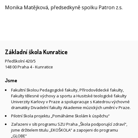
Monika Matějková, předsedkyně spolku Patron z.s.
Základní škola Kunratice
Předškolní 420/5
148 00 Praha 4 - Kunratice
Jsme
Fakultní školou Pedagogické fakulty, Přírodovědecké fakulty,
Fakulty tělesné výchovy a sportu a Husitské teologické fakulty
Univerzity Karlovy v Praze a spolupracuje s Katedrou výchovné
dramatiky Divadelní fakulty Akademie múzických umění v Praze.
Pilotní škola projektu „Pomáháme školám k úspěchu“
Zařazeni v síti programu SZU Praha „Škola podporující zdraví“,
jsme držitelem titulu „EKOŠKOLA“ a zapojeni do programu
„GLOBE“