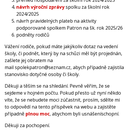
přehled hospodaření za školní rok 2024/2025
návrh výroční zprávy
spolku za školní rok
2024/2025
návrh pravidelných plateb na aktivity
podporované spolkem Patron na šk. rok 2025/26
podněty rodičů
Vážení rodiče, pokud máte jakýkoliv dotaz na vedení
školy, či podnět, který by na schůzi měl být projednán,
zašlete jej obratem na
mail
spolekpatron@seznam.cz,
abych případně zajistila
stanovisko dotyčné osoby či školy.
Děkuji a těším se na shledání. Pevně věřím, že se
sejdeme v hojném počtu. Pokud přesto už nyní někdo
víte, že se nebudete moci zúčastnit, prosím, sdělte mi
to odpovědí na tento příspěvek na webu a zajistěte
případně
plnou moc
, abychom byli usnášeníschopní.
Děkuji za pochopení.