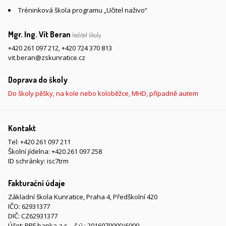
Tréninková škola programu „Učitel naživo“
Mgr. Ing. Vít Beran
ředitel školy
+420 261 097 212
,
+420 724 370 813
vit.beran@zskunratice.cz
Doprava do školy
Do školy pěšky, na kole nebo koloběžce, MHD, případně autem
Kontakt
Tel:
+420 261 097 211
Školní jídelna:
+420 261 097 258
ID schránky: isc7trm
Fakturační údaje
Základní škola Kunratice, Praha 4, Předškolní 420
IČO: 62931377
DIČ: CZ62931377
Účet: PPF banka a.s. - č.ú.: 2016970000/6000