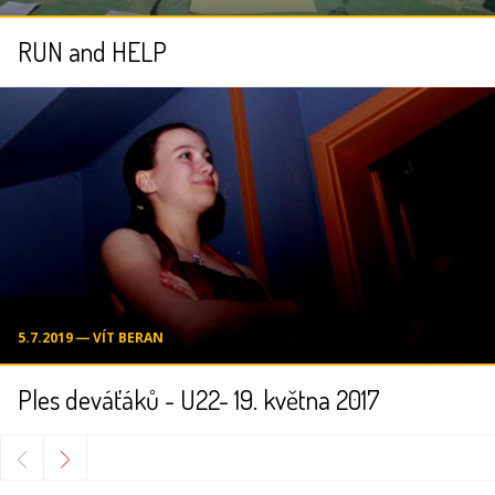
RUN and HELP
5.7.2019 ― VÍT BERAN
Ples deváťáků - U22- 19. května 2017