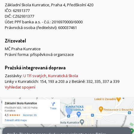
Základní škola Kunratice, Praha 4, Předškolní 420
IČO: 62931377
DIČ: CZ62931377
Účet: PPF banka a.s. - č.ú.: 2016970000/6000
Právnická osoba (ředitelství): 600037461
Zřizovatel
MČ Praha Kunratice
Právní forma: příspěvková organizace
Pražská integrovaná doprava
Zastávky:
U Tří svatých
,
Kunratická škola
Linky v Kunraticích: 154, 193 a 203 a z Betáně: 332, 335, 337 a 339
Vyhledat spojení