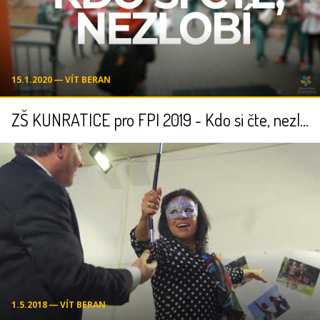
15.1.2020 ― VÍT BERAN
ZŠ KUNRATICE pro FPI 2019 - Kdo si čte, nezlobí
1.5.2018 ― VÍT BERAN