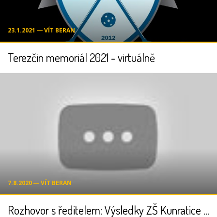
23.1.2021 ― VÍT BERAN
Terezčin memoriál 2021 - virtuálně
7.8.2020 ― VÍT BERAN
Rozhovor s ředitelem: Výsledky ZŠ Kunratice - Vít Beran |Učíme online|