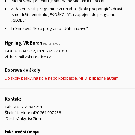
Pilotní škola projektu „Pomáháme školám k úspěchu“
Zařazeni v síti programu SZU Praha „Škola podporující zdraví“,
jsme držitelem titulu „EKOŠKOLA“ a zapojeni do programu
„GLOBE“
Tréninková škola programu „Učitel naživo“
Mgr. Ing. Vít Beran
ředitel školy
+420 261 097 212
,
+420 724 370 813
vit.beran@zskunratice.cz
Doprava do školy
Do školy pěšky, na kole nebo koloběžce, MHD, případně autem
Kontakt
Tel:
+420 261 097 211
Školní jídelna:
+420 261 097 258
ID schránky: isc7trm
Fakturační údaje