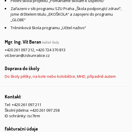
Pilotní škola projektu „Pomáháme školám k úspěchu“
Zařazeni v síti programu SZU Praha „Škola podporující zdraví“,
jsme držitelem titulu „EKOŠKOLA“ a zapojeni do programu
„GLOBE“
Tréninková škola programu „Učitel naživo“
Mgr. Ing. Vít Beran
ředitel školy
+420 261 097 212
,
+420 724 370 813
vit.beran@zskunratice.cz
Doprava do školy
Do školy pěšky, na kole nebo koloběžce, MHD, případně autem
Kontakt
Tel:
+420 261 097 211
Školní jídelna:
+420 261 097 258
ID schránky: isc7trm
Fakturační údaje