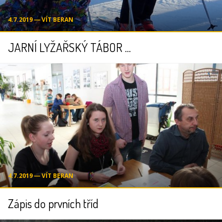
4.7.2019 ― VÍT BERAN
JARNÍ LYŽAŘSKÝ TÁBOR ...
4.7.2019 ― VÍT BERAN
Zápis do prvních tříd