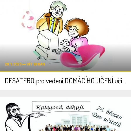
20.1.2023 ― VÍT BERAN
DESATERO pro vedení DOMÁCÍHO UČENÍ učiteli