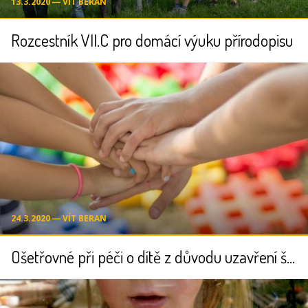
13.3.2020 ― VÍT BERAN
Rozcestník VII.C pro domácí výuku přírodopisu
24.3.2020 ― VÍT BERAN
Ošetřovné při péči o dítě z důvodu uzavření školy