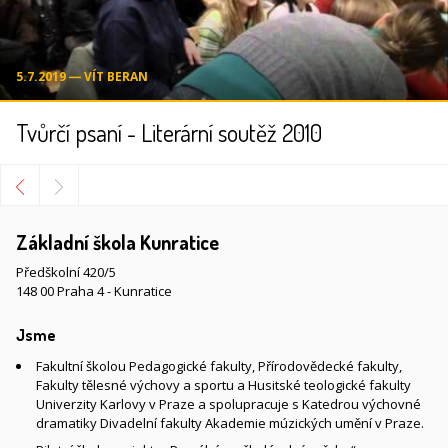
5.7.2019 ― VÍT BERAN
Tvůrčí psaní - Literární soutěž 2010
Základní škola Kunratice
Předškolní 420/5
148 00 Praha 4 - Kunratice
Jsme
Fakultní školou Pedagogické fakulty, Přírodovědecké fakulty,
Fakulty tělesné výchovy a sportu a Husitské teologické fakulty
Univerzity Karlovy v Praze a spolupracuje s Katedrou výchovné
dramatiky Divadelní fakulty Akademie múzických umění v Praze.