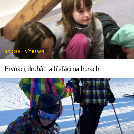
4.7.2019 ― VÍT BERAN
Prvňáci, druháci a třeťáci na horách