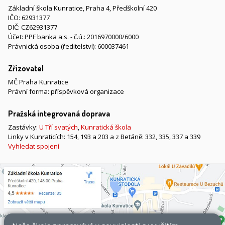
Základní škola Kunratice, Praha 4, Předškolní 420
IČO: 62931377
DIČ: CZ62931377
Účet: PPF banka a.s. - č.ú.: 2016970000/6000
Právnická osoba (ředitelství): 600037461
Zřizovatel
MČ Praha Kunratice
Právní forma: příspěvková organizace
Pražská integrovaná doprava
Zastávky:
U Tří svatých
,
Kunratická škola
Linky v Kunraticích: 154, 193 a 203 a z Betáně: 332, 335, 337 a 339
Vyhledat spojení