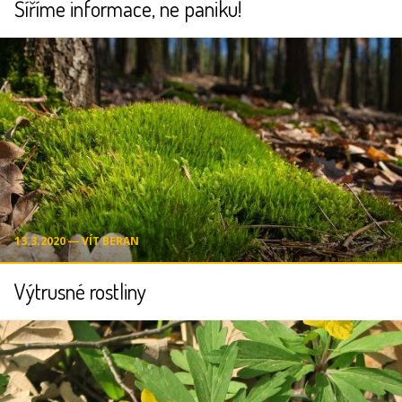
Šíříme informace, ne paniku!
13.3.2020 ― VÍT BERAN
Výtrusné rostliny