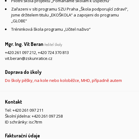
Pilotní škola projektu „Pomáháme školám k úspěchu“
Zařazeni v síti programu SZU Praha „Škola podporující zdraví“,
jsme držitelem titulu „EKOŠKOLA“ a zapojeni do programu
„GLOBE“
Tréninková škola programu „Učitel naživo“
Mgr. Ing. Vít Beran
ředitel školy
+420 261 097 212
,
+420 724 370 813
vit.beran@zskunratice.cz
Doprava do školy
Do školy pěšky, na kole nebo koloběžce, MHD, případně autem
Kontakt
Tel:
+420 261 097 211
Školní jídelna:
+420 261 097 258
ID schránky: isc7trm
Fakturační údaje