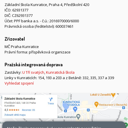
Základní škola Kunratice, Praha 4, Předškolní 420
IČO: 62931377
DIČ: CZ62931377
Účet: PPF banka a.s. - č.ú.: 2016970000/6000
Právnická osoba (ředitelství): 600037461
Zřizovatel
MČ Praha Kunratice
Právní forma: příspěvková organizace
Pražská integrovaná doprava
Zastávky:
U Tří svatých
,
Kunratická škola
Linky v Kunraticích: 154, 193 a 203 a z Betáně: 332, 335, 337 a 339
Vyhledat spojení