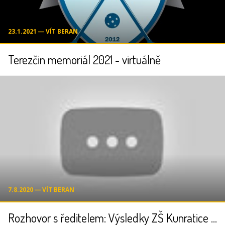
23.1.2021 ― VÍT BERAN
Terezčin memoriál 2021 - virtuálně
7.8.2020 ― VÍT BERAN
Rozhovor s ředitelem: Výsledky ZŠ Kunratice - Vít Beran |Učíme online|