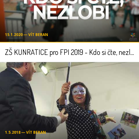
15.1.2020 ― VÍT BERAN
ZŠ KUNRATICE pro FPI 2019 - Kdo si čte, nezlobí
1.5.2018 ― VÍT BERAN