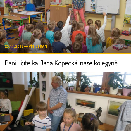
25.11.2017 ― VÍT BERAN
Paní učitelka Jana Kopecká, naše kolegyně, získala cenu Global Teacher Prize ČR