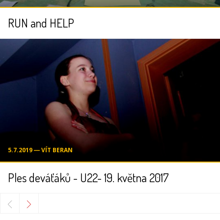
RUN and HELP
5.7.2019 ― VÍT BERAN
Ples deváťáků - U22- 19. května 2017