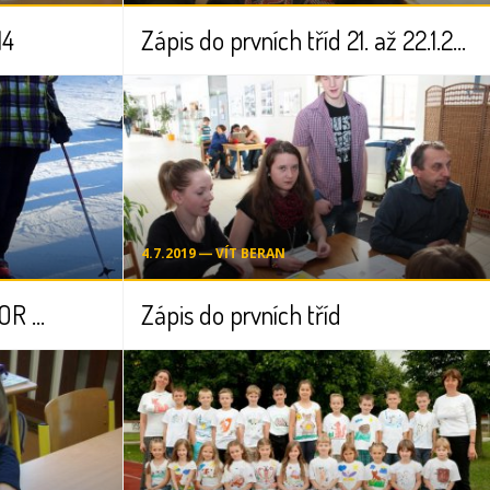
14
Zápis do prvních tříd 21. až 22.1.2014
4.7.2019 ― VÍT BERAN
 ...
Zápis do prvních tříd