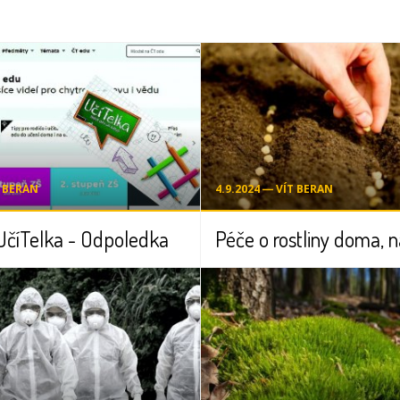
T BERAN
4.9.2024 ― VÍT BERAN
UčíTelka - Odpoledka