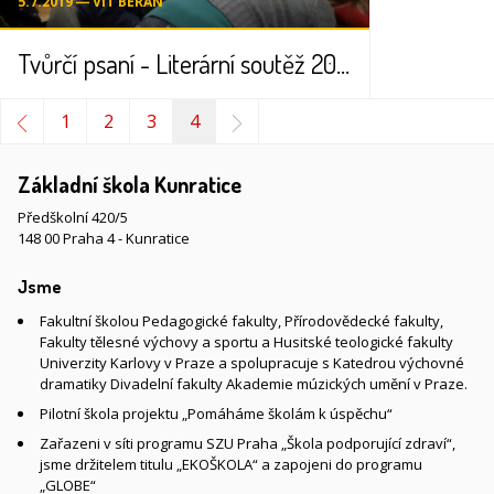
5.7.2019 ― VÍT BERAN
Tvůrčí psaní - Literární soutěž 2010
1
2
3
4
Základní škola Kunratice
Předškolní 420/5
148 00 Praha 4 - Kunratice
Jsme
Fakultní školou Pedagogické fakulty, Přírodovědecké fakulty,
Fakulty tělesné výchovy a sportu a Husitské teologické fakulty
Univerzity Karlovy v Praze a spolupracuje s Katedrou výchovné
dramatiky Divadelní fakulty Akademie múzických umění v Praze.
Pilotní škola projektu „Pomáháme školám k úspěchu“
Zařazeni v síti programu SZU Praha „Škola podporující zdraví“,
jsme držitelem titulu „EKOŠKOLA“ a zapojeni do programu
„GLOBE“