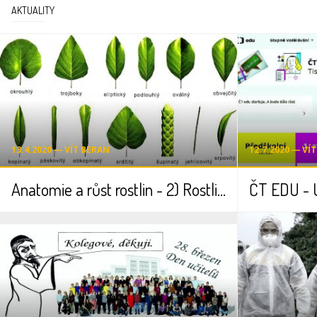
AKTUALITY
13.4.2020 ― VÍT BERAN
12.7.2020 ― VÍ
Anatomie a růst rostlin - 2) Rostlinné orgány
ČT EDU - 