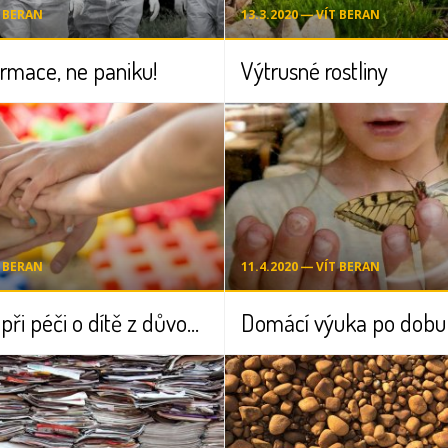
T BERAN
13.3.2020 ― VÍT BERAN
ormace, ne paniku!
Výtrusné rostliny
T BERAN
11.4.2020 ― VÍT BERAN
Ošetřovné při péči o dítě z důvodu uzavření školy