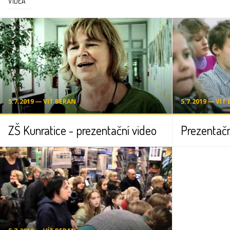
VIDEA
5.7.2019 ― VÍT BERAN
5.7.2019 ― VÍT
ZŠ Kunratice - prezentační video