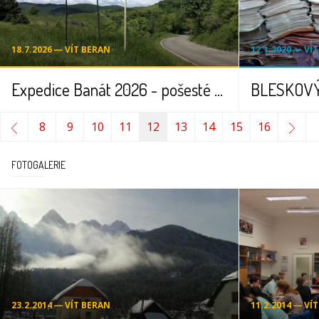
18.7.2026 ― VÍT BERAN
12.1.2020 ― VÍ
Expedice Banát 2026 - pošesté za českými kořeny
8
9
10
11
12
13
14
15
16
FOTOGALERIE
23.2.2014 ― VÍT BERAN
11.2.2014 ― VÍ