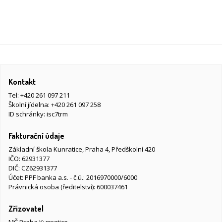
Kontakt
Tel:
+420 261 097 211
Školní jídelna:
+420 261 097 258
ID schránky: isc7trm
Fakturační údaje
Základní škola Kunratice, Praha 4, Předškolní 420
IČO: 62931377
DIČ: CZ62931377
Účet: PPF banka a.s. - č.ú.: 2016970000/6000
Právnická osoba (ředitelství): 600037461
Zřizovatel
MČ Praha Kunratice