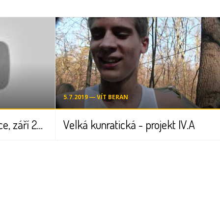
5.7.2019 ― VÍT BERAN
TV reportáž ZŠ Kunratice, září 2011
Velká kunratická - projekt IV.A