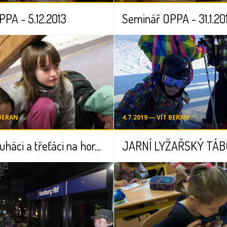
PA - 5.12.2013
Seminář OPPA - 31.1.20
 BERAN
4.7.2019 ― VÍT BERAN
Prvňáci, druháci a třeťáci na horách
JARNÍ LYŽAŘSKÝ TÁBOR