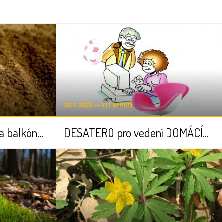
20.1.2023 ― VÍT BERAN
Péče o rostliny doma, na balkóně nebo na zahradě
DESATERO pro vedení DOMÁCÍHO UČENÍ učiteli