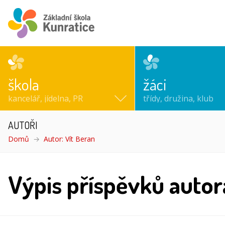
škola
žáci
kancelář, jídelna, PR
třídy, družina, klub
AUTOŘI
Domů
Autor: Vít Beran
Výpis příspěvků autor