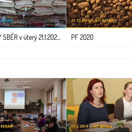
T BERAN
21.12.2019 ― VÍT BERAN
BLESKOVÝ SBĚR v úterý 21.1.2020 - pouze jeden den
PF 2020
T BERAN
11.2.2014 ― VÍT BERAN