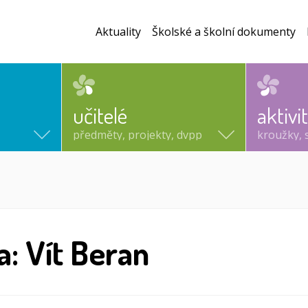
Aktuality
Školské a školní dokumenty
učitelé
aktivi
předměty, projekty, dvpp
kroužky, 
a: Vít Beran