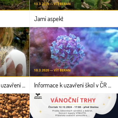
13.3.2020 ― VÍT BERAN
Jarní aspekt
10.3.2020 ― VÍT BERAN
Domácí výuka po dobu uzavření ZŠ Kunratice - důležité informace
Informace k uzavření škol v ČR a k domácí práci dětí