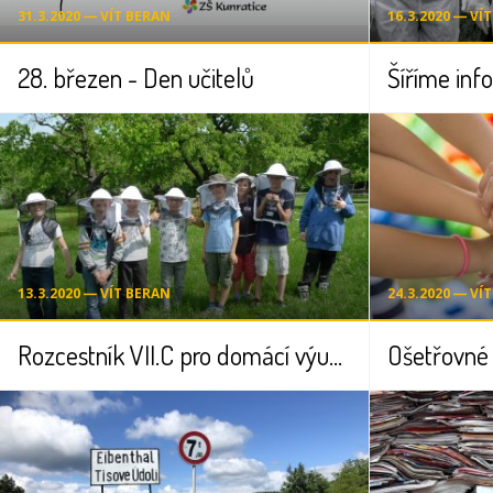
31.3.2020 ― VÍT BERAN
16.3.2020 ― VÍ
28. březen - Den učitelů
Šíříme inf
13.3.2020 ― VÍT BERAN
24.3.2020 ― VÍ
Rozcestník VII.C pro domácí výuku přírodopisu