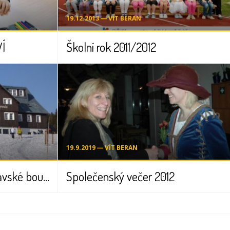
19.12.2013 ― VÍT BERAN
Í
Školní rok 2011/2012
19.9.2019 ― VÍT BERAN
Nejmenší lyžaři na Moravské boudě
Společenský večer 2012