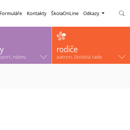
Formuláře
Kontakty
ŠkolaOnLine
Odkazy
Zobraz
ty
rodiče
sport, nájmy
patron, školská rada