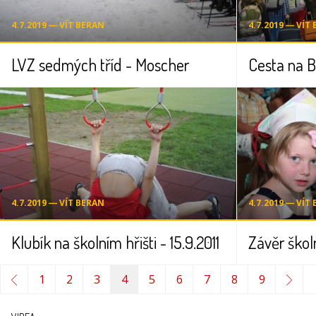
4.7.2019 ― VÍT BERAN
4.7.2019 ― VÍT
LVZ sedmých tříd - Moscher
Cesta na 
4.7.2019 ― VÍT BERAN
4.7.2019 ― VÍT
Klubík na školním hřišti - 15.9.2011
Závěr škol
1
2
3
4
5
6
7
8
9