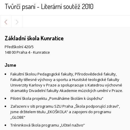
Tvůrčí psaní - Literární soutěž 2010
Základní škola Kunratice
Předškolní 420/5
148 00 Praha 4 - Kunratice
Jsme
Fakultní školou Pedagogické fakulty, Přírodovědecké fakulty,
Fakulty tělesné výchovy a sportu a Husitské teologické fakulty
Univerzity Karlovy v Praze a spolupracuje s Katedrou výchovné
dramatiky Divadelní fakulty Akademie múzických umění v Praze.
Pilotní škola projektu „Pomáháme školám k úspěchu“
Zařazeni v síti programu SZU Praha „Škola podporující zdraví“,
jsme držitelem titulu „EKOŠKOLA“ a zapojeni do programu
„GLOBE“
Tréninková škola programu „Učitel naživo“