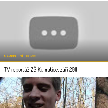
5.7.2019 ― VÍT BERAN
TV reportáž ZŠ Kunratice, září 2011