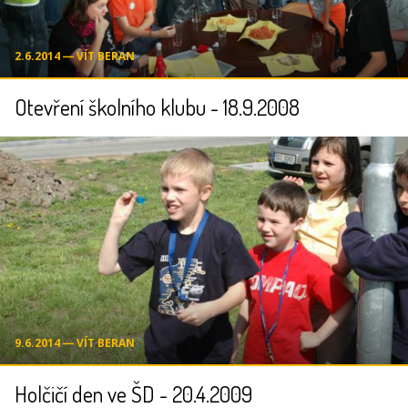
2.6.2014 ― VÍT BERAN
Otevření školního klubu - 18.9.2008
9.6.2014 ― VÍT BERAN
Holčičí den ve ŠD - 20.4.2009