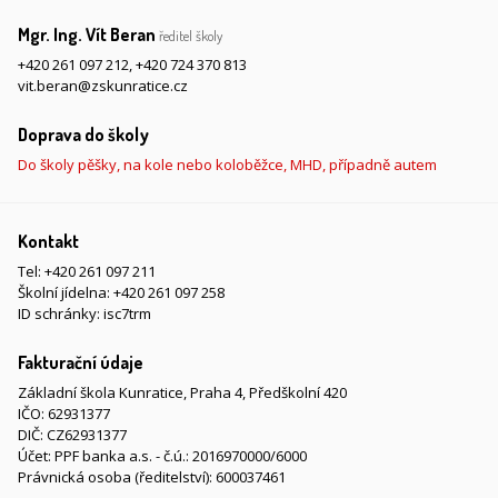
Mgr. Ing. Vít Beran
ředitel školy
+420 261 097 212
,
+420 724 370 813
vit.beran@zskunratice.cz
Doprava do školy
Do školy pěšky, na kole nebo koloběžce, MHD, případně autem
Kontakt
Tel:
+420 261 097 211
Školní jídelna:
+420 261 097 258
ID schránky: isc7trm
Fakturační údaje
Základní škola Kunratice, Praha 4, Předškolní 420
IČO: 62931377
DIČ: CZ62931377
Účet: PPF banka a.s. - č.ú.: 2016970000/6000
Právnická osoba (ředitelství): 600037461