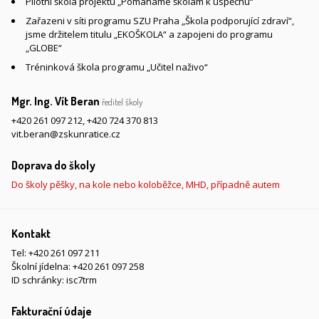
Pilotní škola projektu „Pomáháme školám k úspěchu“
Zařazeni v síti programu SZU Praha „Škola podporující zdraví“,
jsme držitelem titulu „EKOŠKOLA“ a zapojeni do programu
„GLOBE“
Tréninková škola programu „Učitel naživo“
Mgr. Ing. Vít Beran
ředitel školy
+420 261 097 212
,
+420 724 370 813
vit.beran@zskunratice.cz
Doprava do školy
Do školy pěšky, na kole nebo koloběžce, MHD, případně autem
Kontakt
Tel:
+420 261 097 211
Školní jídelna:
+420 261 097 258
ID schránky: isc7trm
Fakturační údaje