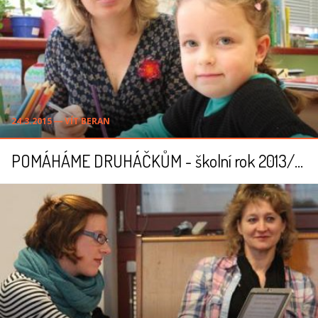
24.3.2015 ― VÍT BERAN
POMÁHÁME DRUHÁČKŮM - školní rok 2013/2014