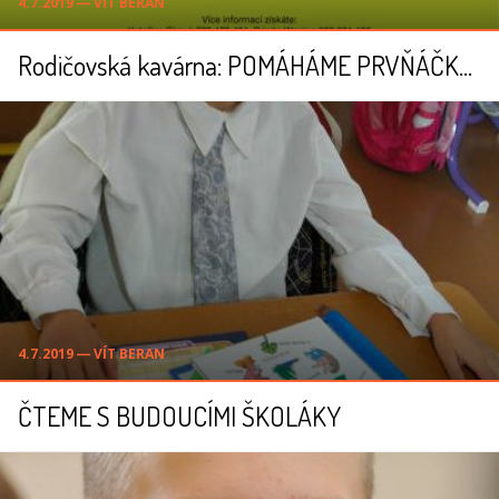
4.7.2019 ― VÍT BERAN
Rodičovská kavárna: POMÁHÁME PRVŇÁČKŮM
4.7.2019 ― VÍT BERAN
ČTEME S BUDOUCÍMI ŠKOLÁKY