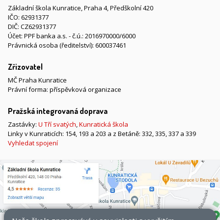
Základní škola Kunratice, Praha 4, Předškolní 420
IČO: 62931377
DIČ: CZ62931377
Účet: PPF banka a.s. - č.ú.: 2016970000/6000
Právnická osoba (ředitelství): 600037461
Zřizovatel
MČ Praha Kunratice
Právní forma: příspěvková organizace
Pražská integrovaná doprava
Zastávky:
U Tří svatých
,
Kunratická škola
Linky v Kunraticích: 154, 193 a 203 a z Betáně: 332, 335, 337 a 339
Vyhledat spojení