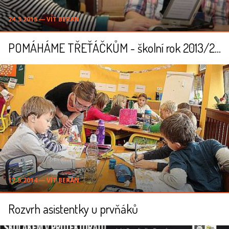
24.3.2015 ― VÍT BERAN
POMÁHÁME TŘEŤÁČKŮM - školní rok 2013/2014
17.5.2014 ― VÍT BERAN
Rozvrh asistentky u prvňáků