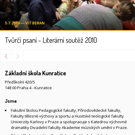
5.7.2019 ― VÍT BERAN
Tvůrčí psaní - Literární soutěž 2010
Základní škola Kunratice
Předškolní 420/5
148 00 Praha 4 - Kunratice
Jsme
Fakultní školou Pedagogické fakulty, Přírodovědecké fakulty,
Fakulty tělesné výchovy a sportu a Husitské teologické fakulty
Univerzity Karlovy v Praze a spolupracuje s Katedrou výchovné
dramatiky Divadelní fakulty Akademie múzických umění v Praze.