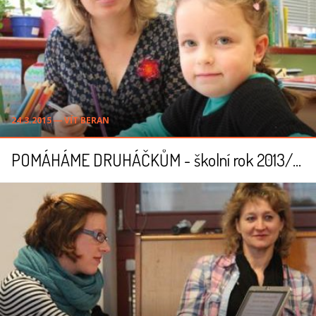
24.3.2015 ― VÍT BERAN
POMÁHÁME DRUHÁČKŮM - školní rok 2013/2014