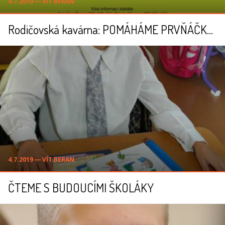
4.7.2019 ― VÍT BERAN
Rodičovská kavárna: POMÁHÁME PRVŇÁČKŮM
4.7.2019 ― VÍT BERAN
ČTEME S BUDOUCÍMI ŠKOLÁKY