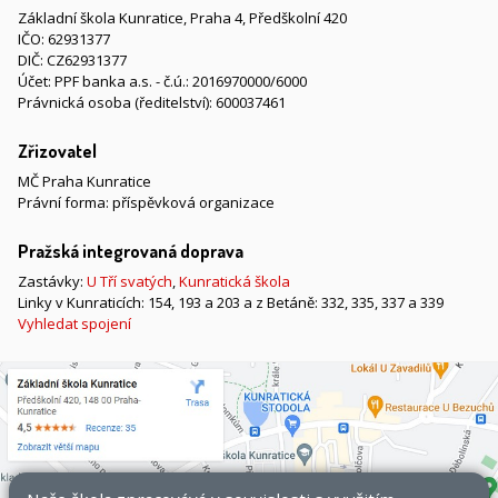
Základní škola Kunratice, Praha 4, Předškolní 420
IČO: 62931377
DIČ: CZ62931377
Účet: PPF banka a.s. - č.ú.: 2016970000/6000
Právnická osoba (ředitelství): 600037461
Zřizovatel
MČ Praha Kunratice
Právní forma: příspěvková organizace
Pražská integrovaná doprava
Zastávky:
U Tří svatých
,
Kunratická škola
Linky v Kunraticích: 154, 193 a 203 a z Betáně: 332, 335, 337 a 339
Vyhledat spojení