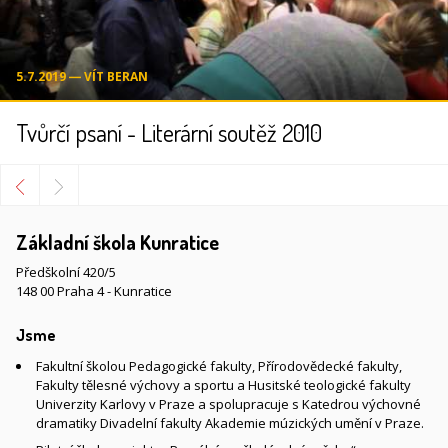
5.7.2019 ― VÍT BERAN
Tvůrčí psaní - Literární soutěž 2010
Základní škola Kunratice
Předškolní 420/5
148 00 Praha 4 - Kunratice
Jsme
Fakultní školou Pedagogické fakulty, Přírodovědecké fakulty,
Fakulty tělesné výchovy a sportu a Husitské teologické fakulty
Univerzity Karlovy v Praze a spolupracuje s Katedrou výchovné
dramatiky Divadelní fakulty Akademie múzických umění v Praze.