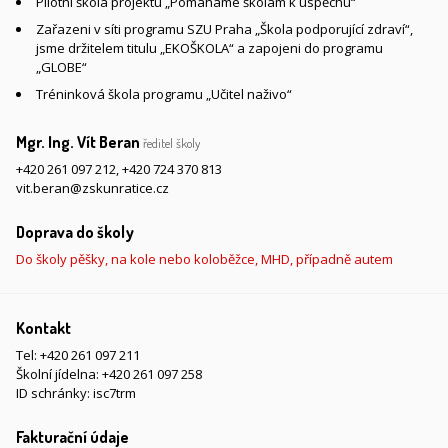
Pilotní škola projektu „Pomáháme školám k úspěchu“
Zařazeni v síti programu SZU Praha „Škola podporující zdraví“,
jsme držitelem titulu „EKOŠKOLA“ a zapojeni do programu
„GLOBE“
Tréninková škola programu „Učitel naživo“
Mgr. Ing. Vít Beran
ředitel školy
+420 261 097 212
,
+420 724 370 813
vit.beran@zskunratice.cz
Doprava do školy
Do školy pěšky, na kole nebo koloběžce, MHD, případně autem
Kontakt
Tel:
+420 261 097 211
Školní jídelna:
+420 261 097 258
ID schránky: isc7trm
Fakturační údaje