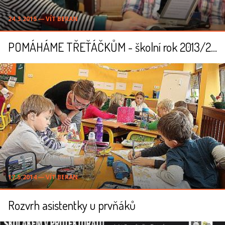
24.3.2015 ― VÍT BERAN
POMÁHÁME TŘEŤÁČKŮM - školní rok 2013/2014
17.5.2014 ― VÍT BERAN
Rozvrh asistentky u prvňáků