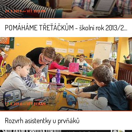
24.3.2015 ― VÍT BERAN
POMÁHÁME TŘEŤÁČKŮM - školní rok 2013/2014
17.5.2014 ― VÍT BERAN
Rozvrh asistentky u prvňáků