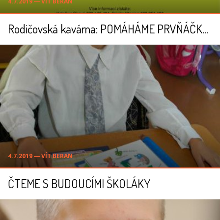
4.7.2019 ― VÍT BERAN
Rodičovská kavárna: POMÁHÁME PRVŇÁČKŮM
4.7.2019 ― VÍT BERAN
ČTEME S BUDOUCÍMI ŠKOLÁKY