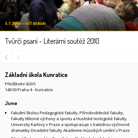
5.7.2019 ― VÍT BERAN
Tvůrčí psaní - Literární soutěž 2010
Základní škola Kunratice
Předškolní 420/5
148 00 Praha 4 - Kunratice
Jsme
Fakultní školou Pedagogické fakulty, Přírodovědecké fakulty,
Fakulty tělesné výchovy a sportu a Husitské teologické fakulty
Univerzity Karlovy v Praze a spolupracuje s Katedrou výchovné
dramatiky Divadelní fakulty Akademie múzických umění v Praze.