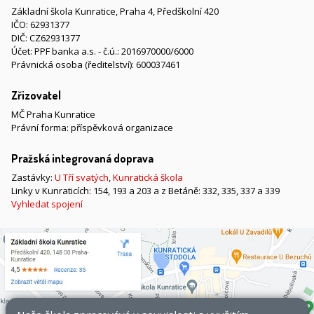
Základní škola Kunratice, Praha 4, Předškolní 420
IČO: 62931377
DIČ: CZ62931377
Účet: PPF banka a.s. - č.ú.: 2016970000/6000
Právnická osoba (ředitelství): 600037461
Zřizovatel
MČ Praha Kunratice
Právní forma: příspěvková organizace
Pražská integrovaná doprava
Zastávky:
U Tří svatých
,
Kunratická škola
Linky v Kunraticích: 154, 193 a 203 a z Betáně: 332, 335, 337 a 339
Vyhledat spojení