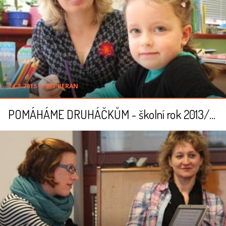
24.3.2015 ― VÍT BERAN
POMÁHÁME DRUHÁČKŮM - školní rok 2013/2014