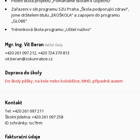
Pilotní škola projektu „Pomáháme školám k úspěchu“
Zařazeni v síti programu SZU Praha „Škola podporující zdraví“,
jsme držitelem titulu „EKOŠKOLA“ a zapojeni do programu
„GLOBE“
Tréninková škola programu „Učitel naživo“
Mgr. Ing. Vít Beran
ředitel školy
+420 261 097 212
,
+420 724 370 813
vit.beran@zskunratice.cz
Doprava do školy
Do školy pěšky, na kole nebo koloběžce, MHD, případně autem
Kontakt
Tel:
+420 261 097 211
Školní jídelna:
+420 261 097 258
ID schránky: isc7trm
Fakturační údaje