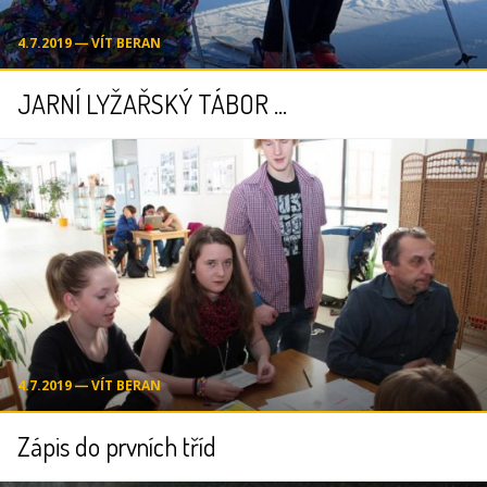
4.7.2019 ― VÍT BERAN
JARNÍ LYŽAŘSKÝ TÁBOR ...
4.7.2019 ― VÍT BERAN
Zápis do prvních tříd