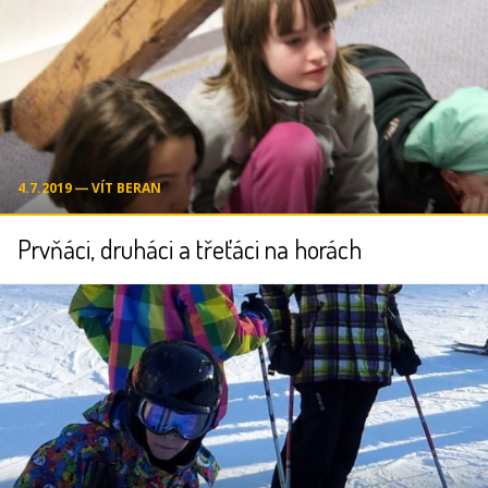
4.7.2019 ― VÍT BERAN
Prvňáci, druháci a třeťáci na horách