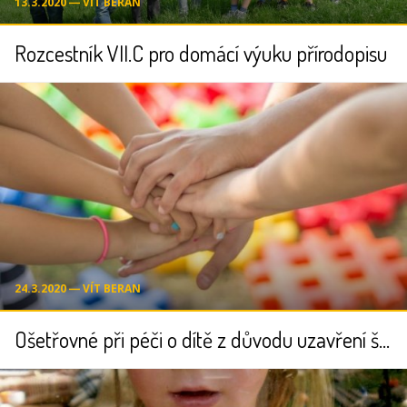
13.3.2020 ― VÍT BERAN
Rozcestník VII.C pro domácí výuku přírodopisu
24.3.2020 ― VÍT BERAN
Ošetřovné při péči o dítě z důvodu uzavření školy