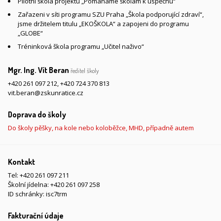
Pilotní škola projektu „Pomáháme školám k úspěchu“
Zařazeni v síti programu SZU Praha „Škola podporující zdraví“,
jsme držitelem titulu „EKOŠKOLA“ a zapojeni do programu
„GLOBE“
Tréninková škola programu „Učitel naživo“
Mgr. Ing. Vít Beran
ředitel školy
+420 261 097 212
,
+420 724 370 813
vit.beran@zskunratice.cz
Doprava do školy
Do školy pěšky, na kole nebo koloběžce, MHD, případně autem
Kontakt
Tel:
+420 261 097 211
Školní jídelna:
+420 261 097 258
ID schránky: isc7trm
Fakturační údaje