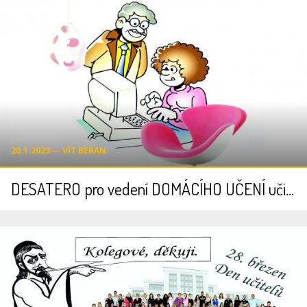
20.1.2023 ― VÍT BERAN
DESATERO pro vedení DOMÁCÍHO UČENÍ učiteli