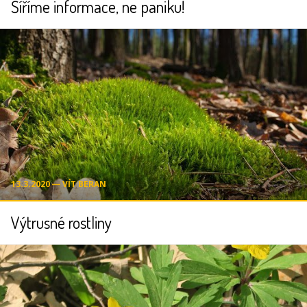
Šíříme informace, ne paniku!
13.3.2020 ― VÍT BERAN
Výtrusné rostliny