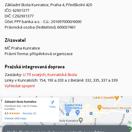
Základní škola Kunratice, Praha 4, Předškolní 420
IČO: 62931377
DIČ: CZ62931377
Účet: PPF banka a.s. - č.ú.: 2016970000/6000
Právnická osoba (ředitelství): 600037461
Zřizovatel
MČ Praha Kunratice
Právní forma: příspěvková organizace
Pražská integrovaná doprava
Zastávky:
U Tří svatých
,
Kunratická škola
Linky v Kunraticích: 154, 193 a 203 a z Betáně: 332, 335, 337 a 339
Vyhledat spojení