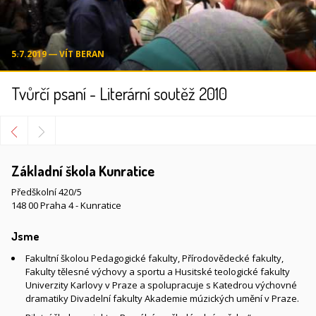
5.7.2019 ― VÍT BERAN
Tvůrčí psaní - Literární soutěž 2010
Základní škola Kunratice
Předškolní 420/5
148 00 Praha 4 - Kunratice
Jsme
Fakultní školou Pedagogické fakulty, Přírodovědecké fakulty,
Fakulty tělesné výchovy a sportu a Husitské teologické fakulty
Univerzity Karlovy v Praze a spolupracuje s Katedrou výchovné
dramatiky Divadelní fakulty Akademie múzických umění v Praze.