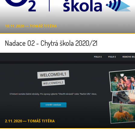
10.11.2020 ― TOMÁŠ TITĚRA
Nadace O2 - Chytrá škola 2020/21
2.11.2020 ― TOMÁŠ TITĚRA