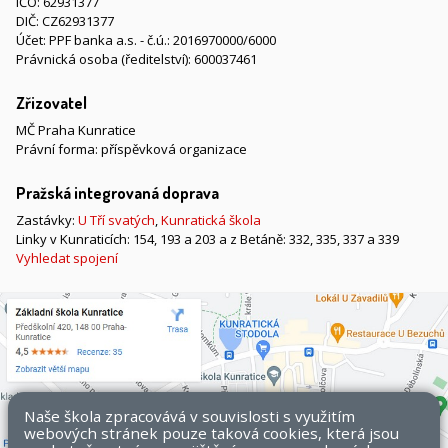
IČO: 62931377
DIČ: CZ62931377
Účet: PPF banka a.s. - č.ú.: 2016970000/6000
Právnická osoba (ředitelství): 600037461
Zřizovatel
MČ Praha Kunratice
Právní forma: příspěvková organizace
Pražská integrovaná doprava
Zastávky:
U Tří svatých
,
Kunratická škola
Linky v Kunraticích: 154, 193 a 203 a z Betáně: 332, 335, 337 a 339
Vyhledat spojení
Naše škola zpracovává v souvislosti s využitím
webových stránek pouze taková cookies, která jsou