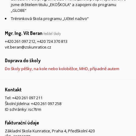
jsme držitelem titulu „EKOŠKOLA“ a zapojeni do programu
„GLOBE“
Tréninková škola programu „Učitel naživo“
Mgr. Ing. Vít Beran
ředitel školy
+420 261 097 212
,
+420 724 370 813
vit.beran@zskunratice.cz
Doprava do školy
Do školy pěšky, na kole nebo koloběžce, MHD, případně autem
Kontakt
Tel:
+420 261 097 211
Školní jídelna:
+420 261 097 258
ID schránky: isc7trm
Fakturační údaje
Základní škola Kunratice, Praha 4, Předškolní 420