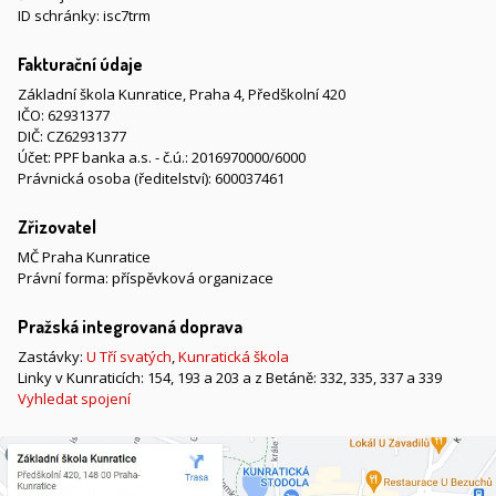
ID schránky: isc7trm
Fakturační údaje
Základní škola Kunratice, Praha 4, Předškolní 420
IČO: 62931377
DIČ: CZ62931377
Účet: PPF banka a.s. - č.ú.: 2016970000/6000
Právnická osoba (ředitelství): 600037461
Zřizovatel
MČ Praha Kunratice
Právní forma: příspěvková organizace
Pražská integrovaná doprava
Zastávky:
U Tří svatých
,
Kunratická škola
Linky v Kunraticích: 154, 193 a 203 a z Betáně: 332, 335, 337 a 339
Vyhledat spojení