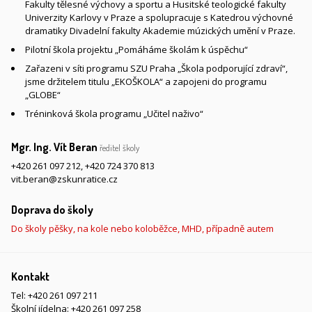
Fakulty tělesné výchovy a sportu a Husitské teologické fakulty
Univerzity Karlovy v Praze a spolupracuje s Katedrou výchovné
dramatiky Divadelní fakulty Akademie múzických umění v Praze.
Pilotní škola projektu „Pomáháme školám k úspěchu“
Zařazeni v síti programu SZU Praha „Škola podporující zdraví“,
jsme držitelem titulu „EKOŠKOLA“ a zapojeni do programu
„GLOBE“
Tréninková škola programu „Učitel naživo“
Mgr. Ing. Vít Beran
ředitel školy
+420 261 097 212
,
+420 724 370 813
vit.beran@zskunratice.cz
Doprava do školy
Do školy pěšky, na kole nebo koloběžce, MHD, případně autem
Kontakt
Tel:
+420 261 097 211
Školní jídelna:
+420 261 097 258